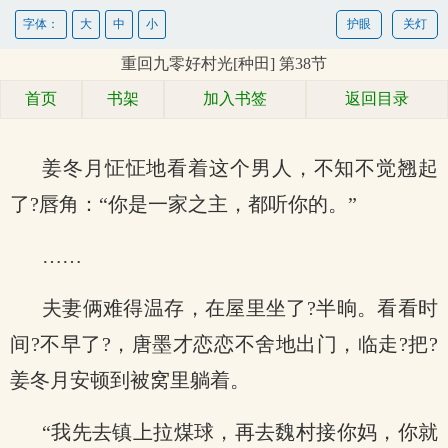
字体：
大
中
小
护眼
关灯
重回九零好村光[种田] 第38节
首页
书架
加入书签
返回目录
姜冬月怔怔地看着这个男人，不知不觉翘起
了?唇角：“你是一家之主，都听你的。”
……
夫妻俩难得温存，在屋里坐了?半晌。看看时
间?不早了?，唐墨才恋恋不舍地出门，临走?把?
姜冬月安顿到被窝里躺着。
“我先去镇上拉煤球，再去魏村接你妈，你就