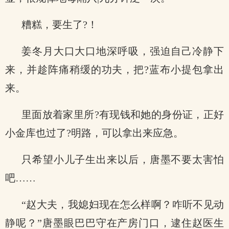
糟糕，要生了?！
姜冬月大口大口地深呼吸，强迫自己冷静下
来，并趁阵痛稍缓的功夫，把?蓝布小提包拿出
来。
里面放着家里所?有现钱和她的身份证，正好
小金库也过了?明路，可以拿出来应急。
只希望小儿子生出来以后，唐墨不要太害怕
吧……
“赵大夫，我媳妇现在怎么样啊？咋听不见动
静呢？”唐墨眼巴巴守在产房门口，逮住赵医生