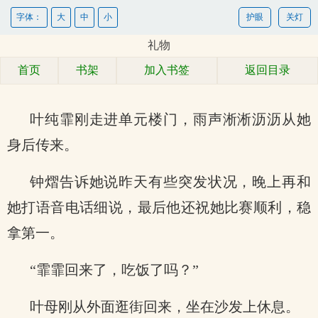
字体：
大
中
小
护眼
关灯
礼物
首页
书架
加入书签
返回目录
叶纯霏刚走进单元楼门，雨声淅淅沥沥从她
身后传来。
钟熠告诉她说昨天有些突发状况，晚上再和
她打语音电话细说，最后他还祝她比赛顺利，稳
拿第一。
“霏霏回来了，吃饭了吗？”
叶母刚从外面逛街回来，坐在沙发上休息。