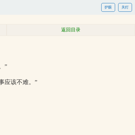
护眼
关灯
返回目录
。”
事应该不难。”