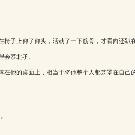
在椅子上仰了仰头，活动了一下筋骨，才看向还趴在
理会慕北孑。
撑在他的桌面上，相当于将他整个人都笼罩在自己
”