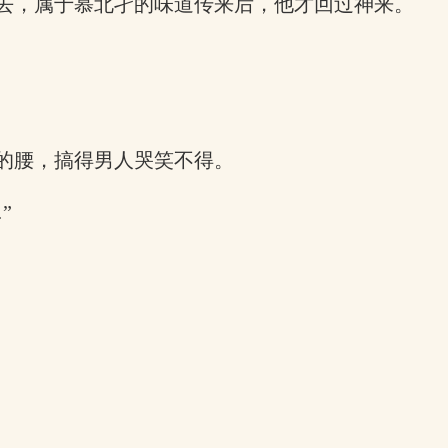
去，属于慕北孑的味道传来后，他才回过神来。
的腰，搞得男人哭笑不得。
”