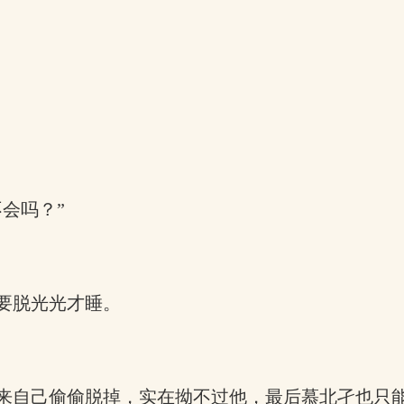
会吗？”
要脱光光才睡。
来自己偷偷脱掉，实在拗不过他，最后慕北孑也只